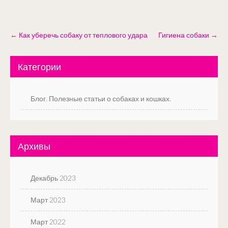
Post
←
Как уберечь собаку от теплового удара
Гигиена собаки
→
navigation
Категории
Блог. Полезные статьи о собаках и кошках.
Архивы
Декабрь 2023
Март 2023
Март 2022